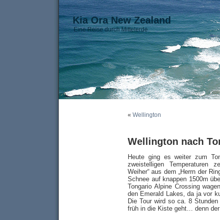
Kia Ora New Zealand
Eine Reise durch Mittelerde
«
Wellington
Wellington nach To
Heute ging es weiter zum Tong
zweistelligen Temperaturen 
Weiher“ aus dem „Herrn der Rin
Schnee auf knappen 1500m über
Tongario Alpine Crossing wagen,
den Emerald Lakes, da ja vor k
Die Tour wird so ca. 8 Stunde
früh in die Kiste geht… denn de